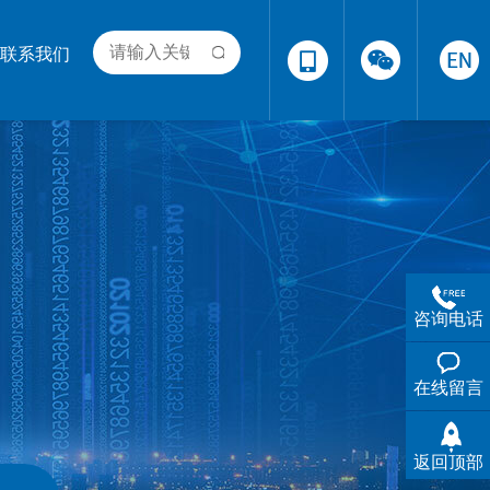
联系我们
咨询电话
在线留言
返回顶部