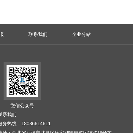
报
联系我们
企业分站
微信公众号
联系我们
服务热线：18086614611
地址：湖北省武汉市武昌区徐家棚街街道团结路16号东