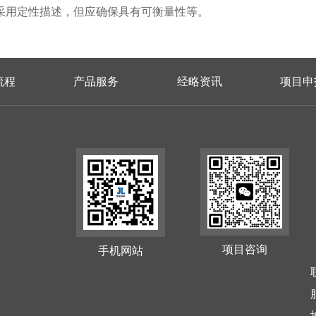
采用定性描述，但应确保具有可衡量性等。
流程
产品服务
经略资讯
项目申
项目咨询
手机网站