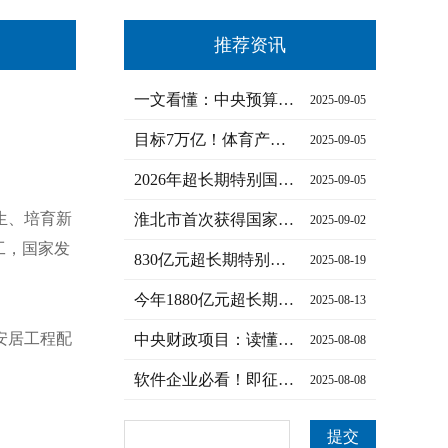
推荐资讯
一文看懂：中央预算内资金补贴如何申请到企业账上
2025-09-05
目标7万亿！体育产业迎重磅利好
2025-09-05
2026年超长期特别国债“两重”项目申报指南（附重点产业清…
2025-09-05
生、培育新
淮北市首次获得国家以工代赈专项资金支持的项目顺利开工
2025-09-02
工，国家发
830亿元超长期特别国债将招标发行
2025-08-19
今年1880亿元超长期特别国债支持设备更新投资补助资金下达…
2025-08-13
安居工程配
中央财政项目：读懂国家“钱袋子”的支持之道
2025-08-08
软件企业必看！即征即退政策详解，退税额这样算
2025-08-08