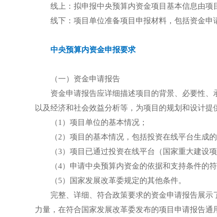
线上：拟申报中央预算内资金项目基本信息由项
线下：项目单位准备项目申报材料，包括资金申
中央预算内资金申报要求
（一）资金申请报告
资金申请报告应详细描述项目的背景、必要性、
以及经济和社会效益分析等，为项目的规划和设计提
（1）项目单位的基本情况；
（2）项目的基本情况，包括投资在线平台生成
（3）项目已通过投资在线平台（国家重大建设
（4）申请中央预算内资金的依据和支持条件的
（5）国家发展改革委规定的其他条件。
完整、详细、符合政策要求的资金申请报告展示
力量，在符合国家发展改革委发布的项目申请报告通