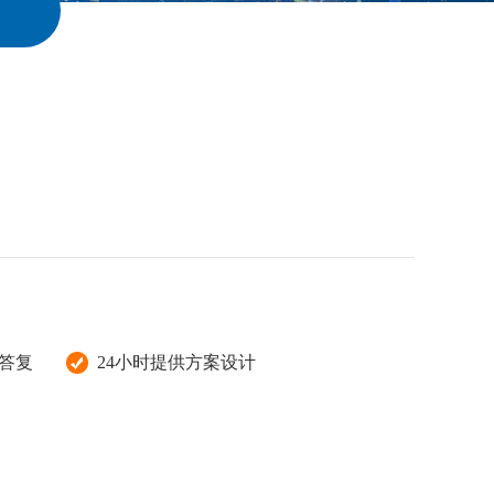
询答复
24小时提供方案设计